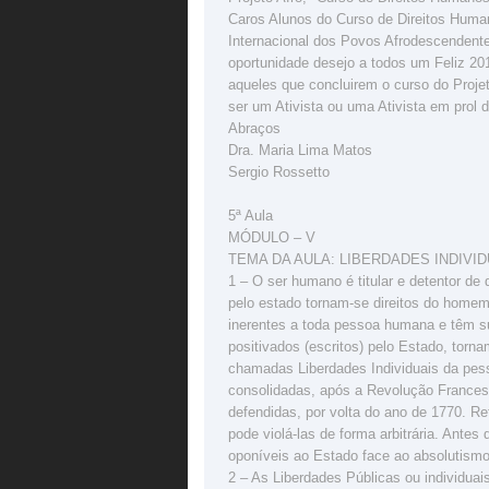
Caros Alunos do Curso de Direitos Human
Internacional dos Povos Afrodescendent
oportunidade desejo a todos um Feliz 20
aqueles que concluirem o curso do Proje
ser um Ativista ou uma Ativista em prol do
Abraços
Dra. Maria Lima Matos
Sergio Rossetto
5ª Aula
MÓDULO – V
TEMA DA AULA: LIBERDADES INDIVI
1 – O ser humano é titular e detentor de 
pelo estado tornam-se direitos do home
inerentes a toda pessoa humana e têm sua
positivados (escritos) pelo Estado, tor
chamadas Liberdades Individuais da pes
consolidadas, após a Revolução France
defendidas, por volta do ano de 1770. Re
pode violá-las de forma arbitrária. Ante
oponíveis ao Estado face ao absolutism
2 – As Liberdades Públicas ou individ