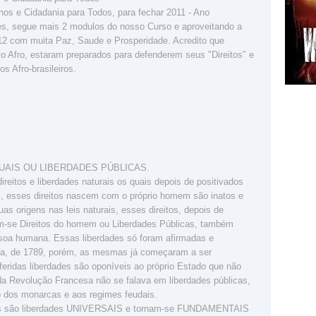
os e Cidadania para Todos, para fechar 2011 - Ano
es, segue mais 2 modulos do nosso Curso e aproveitando a
12 com muita Paz, Saude e Prosperidade. Acredito que
to Afro, estaram preparados para defenderem seus "Direitos" e
s Afro-brasileiros.
DUAIS OU LIBERDADES PÚBLICAS.
direitos e liberdades naturais os quais depois de positivados
m, esses direitos nascem com o próprio homem são inatos e
s origens nas leis naturais, esses direitos, depois de
nam-se Direitos do homem ou Liberdades Públicas, também
soa humana. Essas liberdades só foram afirmadas e
sa, de 1789, porém, as mesmas já começaram a ser
feridas liberdades são oponíveis ao próprio Estado que não
s da Revolução Francesa não se falava em liberdades públicas,
o dos monarcas e aos regimes feudais.
uais são liberdades UNIVERSAIS e tornam-se FUNDAMENTAIS