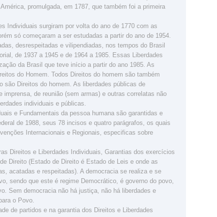
érica, promulgada, em 1787, que também foi a primeira
es Individuais surgiram por volta do ano de 1770 com as
rém só começaram a ser estudadas a partir do ano de 1954.
ladas, desrespeitadas e vilipendiadas, nos tempos do Brasil
torial, de 1937 a 1945 e de 1964 a 1985. Essas Liberdades
ção da Brasil que teve início a partir do ano 1985. As
 Direitos do Homem. Todos Direitos do homem são também
ão são Direitos do homem. As liberdades públicas de
de imprensa, de reunião (sem armas) e outras correlatas não
ades individuais e públicas.
ividuais e Fundamentais da pessoa humana são garantidas e
ederal de 1988, seus 78 incisos e quatro parágrafos, os quais
enções Internacionais e Regionais, especificas sobre
s Direitos e Liberdades Individuais, Garantias dos exercícios
de Direito (Estado de Direito é Estado de Leis e onde as
as, acatadas e respeitadas). A democracia se realiza e se
ivo, sendo que este é regime Democrático, é governo do povo,
o. Sem democracia não há justiça, não há liberdades e
para o Povo.
de de partidos e na garantia dos Direitos e Liberdades