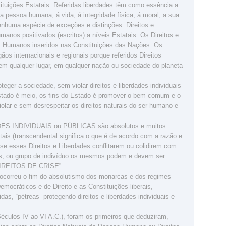
tituições Estatais. Referidas liberdades têm como essência a
a pessoa humana, á vida, á integridade física, á moral, a sua
enhuma espécie de exceções e distinções. Direitos e
manos positivados (escritos) a níveis Estatais. Os Direitos e
s Humanos inseridos nas Constituições das Nações. Os
os internacionais e regionais porque referidos Direitos
 qualquer lugar, em qualquer nação ou sociedade do planeta
oteger a sociedade, sem violar direitos e liberdades individuais
tado é meio, os fins do Estado é promover o bem comum e o
iolar e sem desrespeitar os direitos naturais do ser humano e
ES INDIVIDUAIS ou PÚBLICAS são absolutos e muitos
ais (transcendental significa o que é de acordo com a razão e
se esses Direitos e Liberdades conflitarem ou colidirem com
uos, ou grupo de indivíduo os mesmos podem e devem ser
“DIREITOS DE CRISE”.
ocorreu o fim do absolutismo dos monarcas e dos regimes
emocráticos e de Direito e as Constituições liberais,
das, “pétreas” protegendo direitos e liberdades individuais e
(Séculos IV ao VI A.C.), foram os primeiros que deduziram,