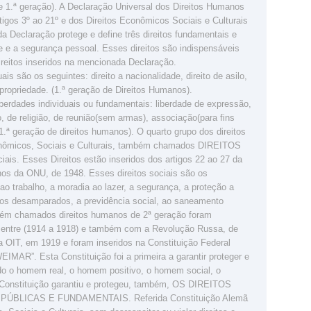
e 1.ª geração). A Declaração Universal dos Direitos Humanos
artigos 3º ao 21º e dos Direitos Econômicos Sociais e Culturais
ida Declaração protege e define três direitos fundamentais e
ade e a segurança pessoal. Esses direitos são indispensáveis
ireitos inseridos na mencionada Declaração.
is são os seguintes: direito a nacionalidade, direito de asilo,
e propriedade. (1.ª geração de Direitos Humanos).
berdades individuais ou fundamentais: liberdade de expressão,
 de religião, de reunião(sem armas), associação(para fins
1.ª geração de direitos humanos). O quarto grupo dos direitos
onômicos, Sociais e Culturais, também chamados DIREITOS
is. Esses Direitos estão inseridos dos artigos 22 ao 27 da
os da ONU, de 1948. Esses direitos sociais são os
ao trabalho, a moradia ao lazer, a segurança, a proteção a
 aos desamparados, a previdência social, ao saneamento
mbém chamados direitos humanos de 2ª geração foram
l entre (1914 a 1918) e também com a Revolução Russa, de
 OIT, em 1919 e foram inseridos na Constituição Federal
R”. Esta Constituição foi a primeira a garantir proteger e
ndo o homem real, o homem positivo, o homem social, o
Constituição garantiu e protegeu, também, OS DIREITOS
BLICAS E FUNDAMENTAIS. Referida Constituição Alemã