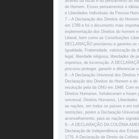
através da razão e do pensamento as idé
do Homem. Esses pensamentos e idéias f
e Liberdades Individuais da Pessoa Hum
7 – A Declaração dos Direitos do Homem
em 1789 e foi o documento mais importan
implementação dos Direitos do homem e
Liberal, bem como as Constituições Libera
DECLARAÇÃO proclamou e garantiu os segu
Igualdade, Fraternidade, valorização da d
legal, liberdade religiosa, liberdades de
imprensa, de locomoção. A DECLARA
procurou proteger, garantir e diferenciar
8 – A Declaração Universal dos Direitos
Declaração dos Direitos do Homem e do 
resolução pela da ONU em 1948. Com ess
Direitos Humanos, fortaleceram e foram 
universal, Direitos Humanos, Liberdades 
as nações, em todos os países e em tod
restrições, porém a Declaração Universa
aconselhamento, para as nações signatá
9 – A DECLARAÇÃO DA COLÔNIA AMERI
Declaração de Independência dos Estados
1776. A Declaração de Direito da Colôni