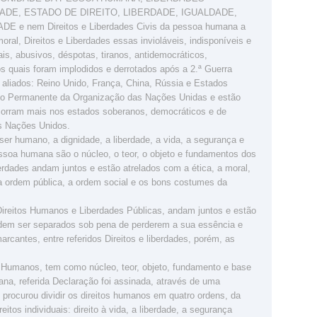
ADE, ESTADO DE DIREITO, LIBERDADE, IGUALDADE,
e nem Direitos e Liberdades Civis da pessoa humana a
moral, Direitos e Liberdades essas invioláveis, indisponíveis e
ais, abusivos, déspotas, tiranos, antidemocráticos,
os quais foram implodidos e derrotados após a 2.ª Guerra
 aliados: Reino Unido, França, China, Rússia e Estados
lho Permanente da Organização das Nações Unidas e estão
ocorram mais nos estados soberanos, democráticos e de
as Nações Unidos.
 ser humano, a dignidade, a liberdade, a vida, a segurança e
pessoa humana são o núcleo, o teor, o objeto e fundamentos dos
erdades andam juntos e estão atrelados com a ética, a moral,
 a ordem pública, a ordem social e os bons costumes da
Direitos Humanos e Liberdades Públicas, andam juntos e estão
odem ser separados sob pena de perderem a sua essência e
arcantes, entre referidos Direitos e liberdades, porém, as
s Humanos, tem como núcleo, teor, objeto, fundamento e base
ana, referida Declaração foi assinada, através de uma
rocurou dividir os direitos humanos em quatro ordens, da
eitos individuais: direito à vida, a liberdade, a segurança