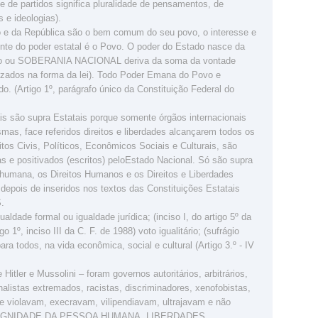
e de partidos significa pluralidade de pensamentos, de
 e ideologias).
o e da República são o bem comum do seu povo, o interesse e
onte do poder estatal é o Povo. O poder do Estado nasce da
ado ou SOBERANIA NACIONAL deriva da soma da vontade
alizados na forma da lei). Todo Poder Emana do Povo e
. (Artigo 1º, parágrafo único da Constituição Federal do
ais são supra Estatais porque somente órgãos internacionais
mas, face referidos direitos e liberdades alcançarem todos os
tos Civis, Políticos, Econômicos Sociais e Culturais, são
das e positivados (escritos) peloEstado Nacional. Só são supra
a humana, os Direitos Humanos e os Direitos e Liberdades
 depois de inseridos nos textos das Constituições Estatais
.
aldade formal ou igualdade jurídica; (inciso I, do artigo 5º da
o 1º, inciso III da C. F. de 1988) voto igualitário; (sufrágio
ra todos, na vida econômica, social e cultural (Artigo 3.º - IV
Hitler e Mussolini – foram governos autoritários, arbitrários,
nalistas extremados, racistas, discriminadores, xenofobistas,
s e violavam, execravam, vilipendiavam, ultrajavam e não
 DIGNIDADE DA PESSOA HUMANA, LIBERDADES