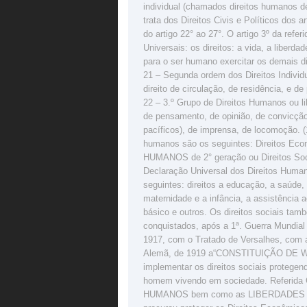
individual (chamados direitos humanos d
trata dos Direitos Civis e Políticos dos 
do artigo 22° ao 27°. O artigo 3º da refer
Universais: os direitos: a vida, a liberd
para o ser humano exercitar os demais d
21 – Segunda ordem dos Direitos Individua
direito de circulação, de residência, e d
22 – 3.º Grupo de Direitos Humanos ou li
de pensamento, de opinião, de convicção,
pacíficos), de imprensa, de locomoção. (
humanos são os seguintes: Direitos Ec
HUMANOS de 2° geração ou Direitos Socia
Declaração Universal dos Direitos Human
seguintes: direitos a educação, a saúde, 
maternidade e a infância, a assistência
básico e outros. Os direitos sociais ta
conquistados, após a 1ª. Guerra Mundia
1917, com o Tratado de Versalhes, com a
Alemã, de 1919 a“CONSTITUIÇÃO DE WEIMA
implementar os direitos sociais protege
homem vivendo em sociedade. Referida 
HUMANOS bem como as LIBERDADES PÚ