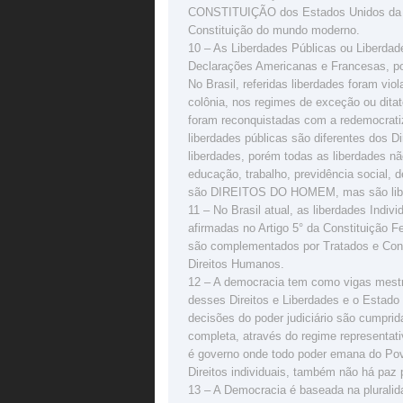
CONSTITUIÇÃO dos Estados Unidos da Am
Constituição do mundo moderno.
10 – As Liberdades Públicas ou Liberdad
Declarações Americanas e Francesas, po
No Brasil, referidas liberdades foram vio
colônia, nos regimes de exceção ou dita
foram reconquistadas com a redemocratiza
liberdades públicas são diferentes dos
liberdades, porém todas as liberdades n
educação, trabalho, previdência social, 
são DIREITOS DO HOMEM, mas são liberd
11 – No Brasil atual, as liberdades Ind
afirmadas no Artigo 5° da Constituição F
são complementados por Tratados e Conv
Direitos Humanos.
12 – A democracia tem como vigas mestra
desses Direitos e Liberdades e o Estado 
decisões do poder judiciário são cumprid
completa, através do regime representat
é governo onde todo poder emana do Pov
Direitos individuais, também não há paz 
13 – A Democracia é baseada na pluralida