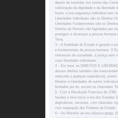
depois de inseridas nos textos das Cons
valorização da dignidade e da liberdade d
honra, a sua segurança individual sem n
Liberdades Individuais são os Direitos Hu
Liberdades Fundamentais são os Direito
Direitos do Homem são legislados por órgã
protegem e alcançam a pessoa humana em
Terra.
3 – A finalidade do Estado é garantir e pr
e fundamentais da pessoa humana. O Es
interesses da sociedade, a justiça sem v
suas liberdades individuais.
4 – Em tese, os DIREITOS E LIBERDAD
desses direitos também são transcendent
antecede a qualquer experiência), porém 
Direitos e Liberdades de outros indivíd
limitados por lei, exceto os chamados 
5 - Com a Revolução Francesa de 1789, 
feudais e teve início a era dos Estados D
dogmáticas, racionais, com cláusulas rígi
com separação dos Poderes do Estado.
6 – Os filósofos da era clássica grega, 