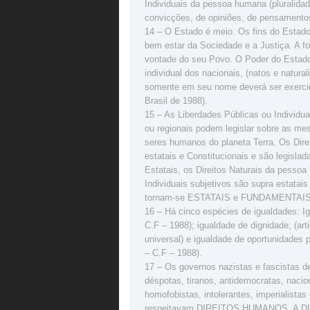
Individuais da pessoa humana (pluralidad
convicções, de opiniões, de pensamentos
14 – O Estado é meio. Os fins do Estad
bem estar da Sociedade e a Justiça. A f
vontade do seu Povo. O Poder do Est
individual dos nacionais, (natos e natur
somente em seu nome deverá ser exercido
Brasil de 1988).
15 – As Liberdades Públicas ou Individu
ou regionais podem legislar sobre as mes
seres humanos do planeta Terra. Os Direi
estatais e Constitucionais e são legisla
Estatais, os Direitos Naturais da pesso
Individuais subjetivos são supra estatais
tornam-se ESTATAIS e FUNDAMENTAIS
16 – Há cinco espécies de igualdades: Igu
C.F – 1988); igualdade de dignidade; (artig
universal) e igualdade de oportunidades pa
– C.F – 1988).
17 – Os governos nazistas e fascistas de 
déspotas, tiranos, antidemocratas, nacio
homofobistas, intolerantes, imperialista
respeitavam DIREITOS HUMANOS, A