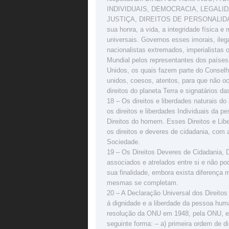
INDIVIDUAIS, DEMOCRACIA, LEGALID
JUSTIÇA, DIREITOS DE PERSONALIDADE 
sua honra, a vida, a integridade física e 
universais. Governos esses imorais, ileg
nacionalistas extremados, imperialistas 
Mundial pelos representantes dos países
Unidos, os quais fazem parte do Conse
unidos, coesos, atentos, para que não 
direitos do planeta Terra e signatários d
18 – Os direitos e liberdades naturais do
os direitos e liberdades Individuais da 
Direitos do homem. Esses Direitos e Lib
os direitos e deveres de cidadania, com
Sociedade.
19 – Os Direitos Deveres de Cidadania, 
associados e atrelados entre si e não p
sua finalidade, embora exista diferença m
mesmas se completam.
20 – A Declaração Universal dos Direito
á dignidade e a liberdade da pessoa hum
resolução da ONU em 1948, pela ONU, e p
seguinte forma: – a) primeira ordem de dir