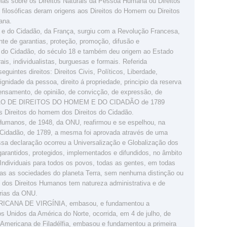
ias sobre os Direitos Naturais da Pessoa Humana ou Direitos
ilosóficas deram origens aos Direitos do Homem ou Direitos
ana.
 e do Cidadão, da França, surgiu com a Revolução Francesa,
te de garantias, proteção, promoção, difusão e
 do Cidadão, do século 18 e também deu origem ao Estado
is, individualistas, burguesas e formais. Referida
intes direitos: Direitos Civis, Políticos, Liberdade,
ignidade da pessoa, direito á propriedade, principio da reserva
 pensamento, de opinião, de convicção, de expressão, de
ÇÃO DE DIREITOS DO HOMEM E DO CIDADÃO de 1789
 os Direitos do homem dos Direitos do Cidadão.
 Humanos, de 1948, da ONU, reafirmou e se espelhou, na
Cidadão, de 1789, a mesma foi aprovada através de uma
a declaração ocorreu a Universalização e Globalização dos
garantidos, protegidos, implementados e difundidos, no âmbito
Individuais para todos os povos, todas as gentes, em todas
as as sociedades do planeta Terra, sem nenhuma distinção ou
l dos Direitos Humanos tem natureza administrativa e de
rias da ONU.
CANA DE VIRGÍNIA, embasou, e fundamentou a
 Unidos da América do Norte, ocorrida, em 4 de julho, de
a Americana de Filadélfia, embasou e fundamentou a primeira