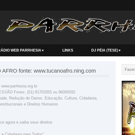
RÁDIO WEB PARRHESIA
LINKS
DJ PÉIA (TESE)
▼
▼
FRO fonte: www.tucanoafro.ning.com
w.parrhesia.org.br
SÃO Fones: (51) 81703355 ou 96000592
lidade, Redução de Danos, Educação, Cultura, Cidadania,
onstitucionais e Direitos Humanos
ece agora e saiba seus direitos
s e Cidadania para Todos"