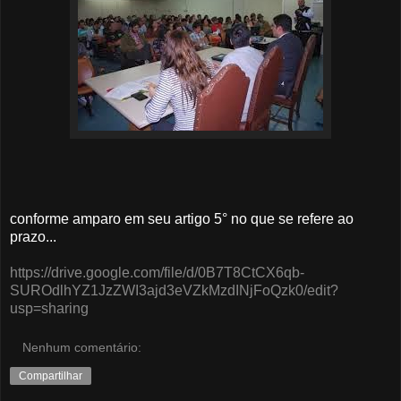
conforme amparo em seu artigo 5° no que se refere ao
prazo...
https://drive.google.com/file/d/0B7T8CtCX6qb-
SUROdlhYZ1JzZWI3ajd3eVZkMzdINjFoQzk0/edit?
usp=sharing
Nenhum comentário:
Compartilhar