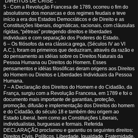
“DIREITOS DE CRISE”.
5 - Com a Revolução Francesa de 1789, ocorreu o fim do
absolutismo dos monarcas e dos regimes feudais e teve
início a era dos Estados Democráticos e de Direito e as
Constituições liberais, dogmáticas, racionais, com cláusulas
rígidas, “pétreas” protegendo direitos e liberdades
individuais e com separação dos Poderes do Estado.
6 – Os filósofos da era clássica grega, (Séculos IV ao VI
A.C.), foram os primeiros que deduziram, através da razão e
do pensamento as idéias sobre os Direitos Naturais da
Pessoa Humana ou Direitos do Homem. Esses
pensamentos e idéias filosóficas deram origens aos Direitos
do Homem ou Direitos e Liberdades Individuais da Pessoa
Humana.
7 – A Declaração dos Direitos do Homem e do Cidadão, da
França, surgiu com a Revolução Francesa, em 1789 e foi o
documento mais importante de garantias, proteção,
promoção, difusão e implementação dos Direitos do homem
e do Cidadão, do século 18 e também deu origem ao
Estado Liberal, bem como as Constituições Liberais,
individualistas, burguesas e formais. Referida
DECLARAÇÃO proclamou e garantiu os seguintes direitos:
Direitos Civis, Políticos, Liberdade, Igualdade, Fraternidade,