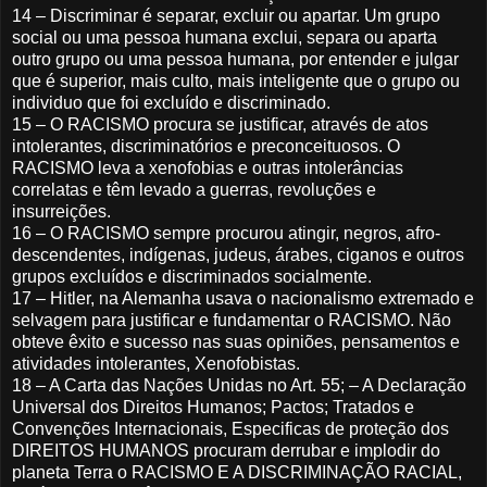
14 – Discriminar é separar, excluir ou apartar. Um grupo
social ou uma pessoa humana exclui, separa ou aparta
outro grupo ou uma pessoa humana, por entender e julgar
que é superior, mais culto, mais inteligente que o grupo ou
individuo que foi excluído e discriminado.
15 – O RACISMO procura se justificar, através de atos
intolerantes, discriminatórios e preconceituosos. O
RACISMO leva a xenofobias e outras intolerâncias
correlatas e têm levado a guerras, revoluções e
insurreições.
16 – O RACISMO sempre procurou atingir, negros, afro-
descendentes, indígenas, judeus, árabes, ciganos e outros
grupos excluídos e discriminados socialmente.
17 – Hitler, na Alemanha usava o nacionalismo extremado e
selvagem para justificar e fundamentar o RACISMO. Não
obteve êxito e sucesso nas suas opiniões, pensamentos e
atividades intolerantes, Xenofobistas.
18 – A Carta das Nações Unidas no Art. 55; – A Declaração
Universal dos Direitos Humanos; Pactos; Tratados e
Convenções Internacionais, Especificas de proteção dos
DIREITOS HUMANOS procuram derrubar e implodir do
planeta Terra o RACISMO E A DISCRIMINAÇÃO RACIAL,