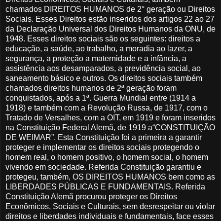
chamados DIREITOS HUMANOS de 2° geração ou Direitos
Sociais. Esses Direitos estão inseridos dos artigos 22 ao 27
da Declaração Universal dos Direitos Humanos da ONU, de
1948. Esses direitos sociais são os seguintes: direitos a
educação, a saúde, ao trabalho, a moradia ao lazer, a
segurança, a proteção a maternidade e a infância, a
assistência aos desamparados, a previdência social, ao
saneamento básico e outros. Os direitos sociais também
chamados direitos humanos de 2ª geração foram
conquistados, após a 1ª. Guerra Mundial entre (1914 a
1918) e também com a Revolução Russa, de 1917, com o
Tratado de Versalhes, com a OIT, em 1919 e foram inseridos
na Constituição Federal Alemã, de 1919 a“CONSTITUIÇÃO
DE WEIMAR”. Esta Constituição foi a primeira a garantir
proteger e implementar os direitos sociais protegendo o
homem real, o homem positivo, o homem social, o homem
vivendo em sociedade. Referida Constituição garantiu e
protegeu, também, OS DIREITOS HUMANOS bem como as
LIBERDADES PÚBLICAS E FUNDAMENTAIS. Referida
Constituição Alemã procurou proteger os Direitos
Econômicos, Sociais e Culturais, sem desrespeitar ou violar
direitos e liberdades individuais e fundamentais, face esses