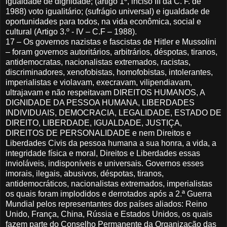
igualdade de dignidade; (artigo 1º, inciso III da C. F. de
1988) voto igualitário; (sufrágio universal) e igualdade de
oportunidades para todos, na vida econômica, social e
cultural (Artigo 3.º - IV – C.F – 1988).
17 – Os governos nazistas e fascistas de Hitler e Mussolini
– foram governos autoritários, arbitrários, déspotas, tiranos,
antidemocratas, nacionalistas extremados, racistas,
discriminadores, xenofobistas, homofobistas, intolerantes,
imperialistas e violavam, execravam, vilipendiavam,
ultrajavam e não respeitavam DIREITOS HUMANOS, A
DIGNIDADE DA PESSOA HUMANA, LIBERDADES
INDIVIDUAIS, DEMOCRACIA, LEGALIDADE, ESTADO DE
DIREITO, LIBERDADE, IGUALDADE, JUSTIÇA,
DIREITOS DE PERSONALIDADE e nem Direitos e
Liberdades Civis da pessoa humana a sua honra, a vida, a
integridade física e moral, Direitos e Liberdades essas
invioláveis, indisponíveis e universais. Governos esses
imorais, ilegais, abusivos, déspotas, tiranos,
antidemocráticos, nacionalistas extremados, imperialistas
os quais foram implodidos e derrotados após a 2.ª Guerra
Mundial pelos representantes dos países aliados: Reino
Unido, França, China, Rússia e Estados Unidos, os quais
fazem parte do Conselho Permanente da Organização das