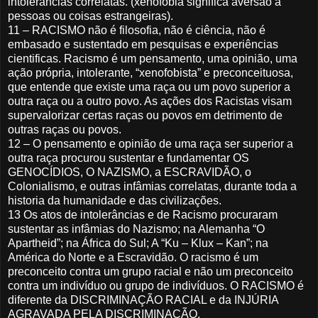
intolerâncias correlatas. (xenofobia significa aversão a
pessoas ou coisas estrangeiras).
11 – RACISMO não é filosofia, não é ciência, não é
embasado e sustentado em pesquisas e experiências
cientificas. Racismo é um pensamento, uma opinião, uma
ação própria, intolerante, “xenofobista” e preconceituosa,
que entende que existe uma raça ou um povo superior a
outra raça ou a outro povo. As ações dos Racistas visam
supervalorizar certas raças ou povos em detrimento de
outras raças ou povos.
12 – O pensamento e opinião de uma raça ser superior a
outra raça procurou sustentar e fundamentar OS
GENOCÍDIOS, O NAZISMO, a ESCRAVIDÃO, o
Colonialismo, e outras infâmias correlatas, durante toda a
historia da humanidade e das civilizações.
13 Os atos de intolerâncias e de Racismo procuraram
sustentar as infâmias do Nazismo; na Alemanha “O
Apartheid”; na África do Sul; A “Ku – Klux – Kan”; na
América do Norte e a Escravidão. O racismo é um
preconceito contra um grupo racial e não um preconceito
contra um indivíduo ou grupo de indivíduos. O RACISMO é
diferente da DISCRIMINAÇÃO RACIAL e da INJÚRIA
AGRAVADA PELA DISCRIMINAÇÃO.