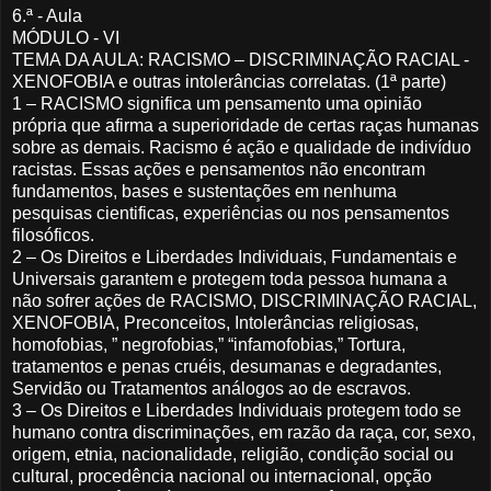
6.ª - Aula
MÓDULO - VI
TEMA DA AULA: RACISMO – DISCRIMINAÇÃO RACIAL -
XENOFOBIA e outras intolerâncias correlatas. (1ª parte)
1 – RACISMO significa um pensamento uma opinião
própria que afirma a superioridade de certas raças humanas
sobre as demais. Racismo é ação e qualidade de indivíduo
racistas. Essas ações e pensamentos não encontram
fundamentos, bases e sustentações em nenhuma
pesquisas cientificas, experiências ou nos pensamentos
filosóficos.
2 – Os Direitos e Liberdades Individuais, Fundamentais e
Universais garantem e protegem toda pessoa humana a
não sofrer ações de RACISMO, DISCRIMINAÇÃO RACIAL,
XENOFOBIA, Preconceitos, Intolerâncias religiosas,
homofobias, ” negrofobias,” “infamofobias,” Tortura,
tratamentos e penas cruéis, desumanas e degradantes,
Servidão ou Tratamentos análogos ao de escravos.
3 – Os Direitos e Liberdades Individuais protegem todo se
humano contra discriminações, em razão da raça, cor, sexo,
origem, etnia, nacionalidade, religião, condição social ou
cultural, procedência nacional ou internacional, opção