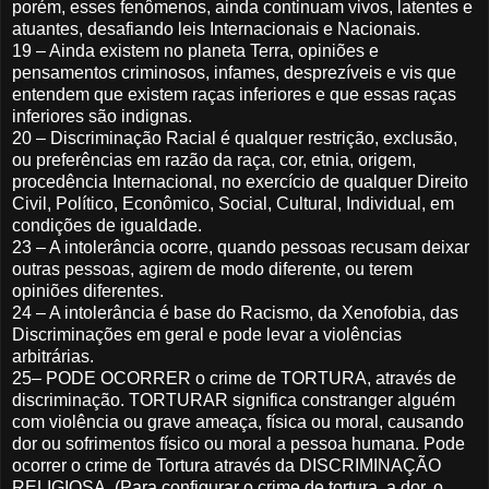
porém, esses fenômenos, ainda continuam vivos, latentes e
atuantes, desafiando leis Internacionais e Nacionais.
19 – Ainda existem no planeta Terra, opiniões e
pensamentos criminosos, infames, desprezíveis e vis que
entendem que existem raças inferiores e que essas raças
inferiores são indignas.
20 – Discriminação Racial é qualquer restrição, exclusão,
ou preferências em razão da raça, cor, etnia, origem,
procedência Internacional, no exercício de qualquer Direito
Civil, Político, Econômico, Social, Cultural, Individual, em
condições de igualdade.
23 – A intolerância ocorre, quando pessoas recusam deixar
outras pessoas, agirem de modo diferente, ou terem
opiniões diferentes.
24 – A intolerância é base do Racismo, da Xenofobia, das
Discriminações em geral e pode levar a violências
arbitrárias.
25– PODE OCORRER o crime de TORTURA, através de
discriminação. TORTURAR significa constranger alguém
com violência ou grave ameaça, física ou moral, causando
dor ou sofrimentos físico ou moral a pessoa humana. Pode
ocorrer o crime de Tortura através da DISCRIMINAÇÃO
RELIGIOSA. (Para configurar o crime de tortura, a dor, o