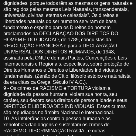
dignidades, porque todos têm as mesmas origens naturais e
são regidos pelas mesmas Leis Naturais, transcendentais,
universais, divinas, eternas e celestiais”. Os direitos e
liberdades naturais do ser humano serviram de base,
fundamento e espelho para os Direitos do homem
proclamados na DECLARAÇÃO DOS DIREITOS DO
HOMEM E DO CIDADÃO, de 1789, conquistas da
REVOLUÇÃO FRANCESA e para a DECLARAÇÃO
UNIVERSAL DOS DIREITOS HUMANOS, de 1948,
assinada pela ONU e demais Pactos, Convenções e Leis
Internacionais e Regionais, especificas, sobre proteção de
Direitos Humanos e Direitos e Liberdades Individuais e
fundamentais. (Zenão de Cítio, filósofo estóico e naturalista
da era clássica Grega, Século IV A.C.).
9 - Os crimes de RACISMO e TORTURA violam a
dignidade da pessoa humana, violam sua honra, seu
caráter, seu decoro seus direitos de personalidade e seus
DIREITOS E LIBERDADES INDIVIDUAIS. Esses crimes
são repudiados no âmbito Nacional e Internacional.
10- As intolerâncias contra a pessoa humana e as
xenofobias dão origens e sustentam os crimes de
RACISMO, DISCRIMINAÇÃO RACIAL e outras