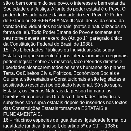
são o bem comum do seu povo, o interesse e bem estar da
Sociedade e a Justiça. A fonte do poder estatal é o Povo. O
poder do Estado nasce da vontade do seu Povo. O Poder
do Estado ou SOBERANIA NACIONAL deriva da soma da
vontade individual dos nacionais, (natos e naturalizados na
forma da lei). Todo Poder Emana do Povo e somente em
seu nome deverá ser exercido. (Artigo 1º, parágrafo único
da Constituição Federal do Brasil de 1988).
15 – As Liberdades Públicas ou Individuais são supra
Estatais porque somente órgãos internacionais ou regionais
podem legislar sobre as mesmas, face referidos direitos e
liberdades alcançarem todos os seres humanos do planeta
Terra. Os Direitos Civis, Políticos, Econômicos Sociais e
Culturais, são estatais e Constitucionais e são legisladas e
positivados (escritos) peloEstado Nacional. Só são supra
Estatais, os Direitos Naturais da pessoa humana, os
Direitos Humanos e os Direitos e Liberdades Individuais
subjetivos são supra estatais depois de inseridos nos textos
das Constituições Estatais tornam-se ESTATAIS e
FUNDAMENTAIS.
16 – Há cinco espécies de igualdades: Igualdade formal ou
igualdade jurídica; (inciso I, do artigo 5º da C.F – 1988);