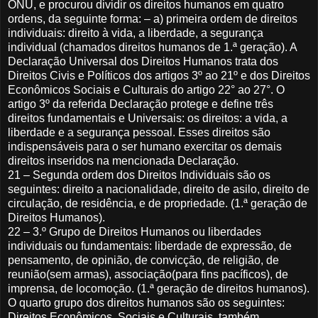
ONU, e procurou dividir os direitos humanos em quatro
ordens, da seguinte forma: – a) primeira ordem de direitos
individuais: direito à vida, a liberdade, a segurança
individual (chamados direitos humanos de 1.ª geração). A
Declaração Universal dos Direitos Humanos trata dos
Direitos Civis e Políticos dos artigos 3º ao 21º e dos Direitos
Econômicos Sociais e Culturais do artigo 22° ao 27°. O
artigo 3º da referida Declaração protege e define três
direitos fundamentais e Universais: os direitos: a vida, a
liberdade e a segurança pessoal. Esses direitos são
indispensáveis para o ser humano exercitar os demais
direitos inseridos na mencionada Declaração.
21 – Segunda ordem dos Direitos Individuais são os
seguintes: direito a nacionalidade, direito de asilo, direito de
circulação, de residência, e de propriedade. (1.ª geração de
Direitos Humanos).
22 – 3.º Grupo de Direitos Humanos ou liberdades
individuais ou fundamentais: liberdade de expressão, de
pensamento, de opinião, de convicção, de religião, de
reunião(sem armas), associação(para fins pacíficos), de
imprensa, de locomoção. (1.ª geração de direitos humanos).
O quarto grupo dos direitos humanos são os seguintes:
Direitos Econômicos, Sociais e Culturais, também