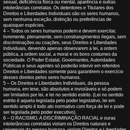
sexual, deficiência física ou mental, aparência e outras
intolerâncias correlatas. Os detentores e Titulares dos
Direitos e Liberdades Individuais são os seres humanos,
sem nenhuma exceção, distinção ou preferências de
quaisquer espécies.
4 – Todos os seres humanos podem e devem exercitar,
livremente, plenamente, sem constrangimentos ilegais, sem
discriminações ou coações, seus Direitos e Liberdades
Individuais, devendo apenas observarem a lei, a ordem
pública, a ordem social, a moral e os bons costumes da
sociedade. O Poder Estatal, Governantes, Autoridades
Públicas e seus agentes só poderão intervir em referidos
Direitos e Liberdades somente para garantirem o exercício
desses direitos pelos seres humanos.
5 – Os Direitos e Liberdades Individuais, da pessoa
humana, em tese, são absolutos e invioláveis e só podem
ser limitados por lei, e lei no sentido estrito. (Lei no sentido
estrito é aquela legislada pelo poder legislativo, lei em
sentido amplo é todo ato normativo com força de lei e pode
ser legislada pelo poder executivo).
6 – O RACISMO, A DISCRIMINAÇÃO RACIAL e ouras
intolerâncias correlatas violam os Direitos naturais e
universais da pessoa humana, violam Direitos e Liberdades