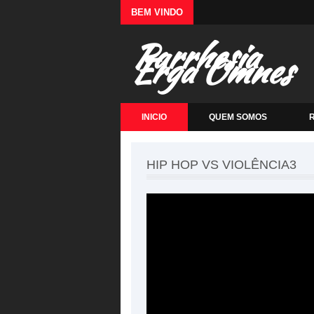
BEM VINDO
Parrhesia
Erga Omnes
INICIO
QUEM SOMOS
HIP HOP VS VIOLÊNCIA3